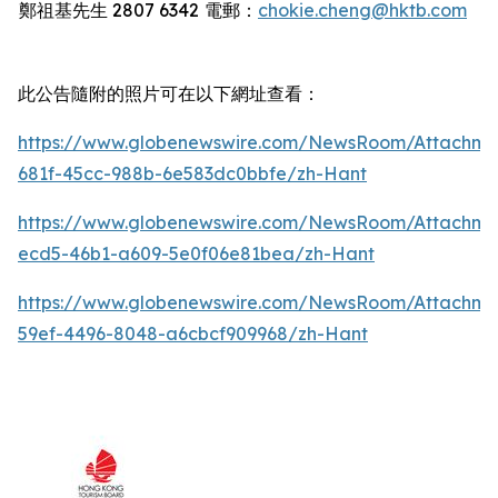
鄭祖基先生
2807 6342
電郵：
chokie.cheng@hktb.com
此公告隨附的照片可在以下網址查看：
https://www.globenewswire.com/NewsRoom/Attachm
681f-45cc-988b-6e583dc0bbfe/zh-Hant
https://www.globenewswire.com/NewsRoom/Attachm
ecd5-46b1-a609-5e0f06e81bea/zh-Hant
https://www.globenewswire.com/NewsRoom/Attachm
59ef-4496-8048-a6cbcf909968/zh-Hant