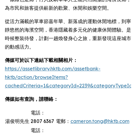
為市民和旅客提供嶄新的歡聚、休閒和娛樂空間。
從活力滿載的單車節嘉年華、新落成的運動休閒地標，到寧
靜悠然的海濱空間，香港隱藏着多元化的健康休閒體驗。是
時候整裝待發，計劃一趟煥發身心之旅，重新發現這座城市
的動感活力。
傳媒可於以下連結下載相關相片：
https://assetlibrary.hktb.com/assetbank-
hktb/action/browseItems?
cachedCriteria=1&categoryId=2239&categoryTypeId=
傳媒如有查詢，請聯絡：
電話：
湯俊明先生
2807 6367
電郵：
cameron.tong@hktb.com
電話：