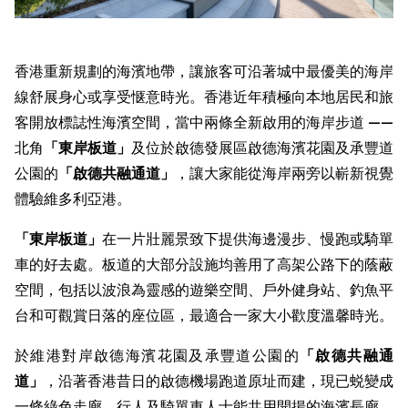
香港重新規劃的海濱地帶，讓旅客可沿著城中最優美的海岸
線舒展身心或享受惬意時光。香港近年積極向本地居民和旅
客開放標誌性海濱空間，當中兩條全新啟用的海岸步道 ——
北角
「東岸板道」
及位於啟德發展區啟德海濱花園及承豐道
公園的
「
啟德共融通道
」
，讓大家能從海岸兩旁以嶄新視覺
體驗維多利亞港。
「東岸板道」
在一片壯麗景致下提供海邊漫步、慢跑或騎單
車的好去處。板道的大部分設施均善用了高架公路下的蔭蔽
空間，包括以波浪為靈感的遊樂空間、戶外健身站、釣魚平
台和可觀賞日落的座位區，最適合一家大小歡度溫馨時光。
於維港對岸啟德海濱花園及承豐道公園的
「
啟德共融通
道
」
，沿著香港昔日的啟德機場跑道原址而建，現已蜕變成
一條綠色走廊，行人及騎單車人士能共用開揚的海濱長廊，