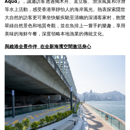
Aqua
」
，誠邀訪客透過獨木舟、直立板、滑浪風翼和浮潛
等水上活動，感受香港寧靜怡人的海岸風光。熱衷探索隱世
大自然的訪客更可乘坐快艇疾馳至清幽的深涌客家村，飽覽
翠綠自然景色和地質奇觀，並在魚排上一嘗手釣樂趣，享用
美味的海鮮午餐，深度領略本地漁業的傳統文化。
與
維港全景作伴
在
全新
海濱空間激活身心