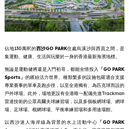
佔地130萬呎的
西沙
GO PARK
住處烏溪沙與西貢之間，是
集運動、健康、生活與玩樂於一身的香港最新海濱地標。
無論是運動健將還是入門初哥，都能全情投入
「
GO PARK
Sports
」
的繽紛活力世界。種類繁多的設施包羅適合支援
專業賽事的單車及跑步徑，以至全港獨有、為匹克球而設的
戶外球場。此外，場地更設有全港唯一配備先進Trackman
雷達技術的公眾高爾夫球練習場，以及多個板網球場、網球
場、足球場、棍網球場、平衡車練習場和多用途場館。
以西沙迷人海岸線為背景的水上活動中心
「
GO PARK