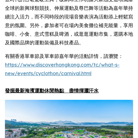
全球的新興球類競技。伸展運動及尊巴舞等活動為嘉年華持
續注入活力，而不同時段的現場音樂表演為活動添上輕鬆寫
意的氛圍。另外，參加者可在場內美食攤位補充能量，享用
咖啡、小食、意式雪糕及啤酒，或逛逛運動市集，選購本地
及國際品牌的運動裝備及科技產品。
有關香港單車節及單車節嘉年華的活動詳情，請瀏覽：
https://www.discoverhongkong.com/
tc
/what-s-
new/events/cyclothon/carnival.html
發掘最新海濱運動休閒熱點 盡情揮灑汗水