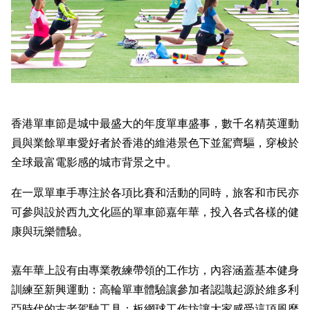
香港單車節是城中最盛大的年度單車盛事，數千名精英運動
員與業餘單車愛好者於香港的維港景色下並駕齊驅，穿梭於
全球最富電影感的城市背景之中。
在一眾單車手專注於各項比賽和活動的同時，旅客和市民亦
可參與設於西九文化區的單車節嘉年華，投入各式各樣的健
康與玩樂體驗。
嘉年華上設有由專業教練帶領的工作坊，內容涵蓋基本健身
訓練至新興運動：高輪單車體驗讓參加者認識起源於維多利
亞時代的古老駕駛工具；板網球工作坊讓大家感受這項風靡