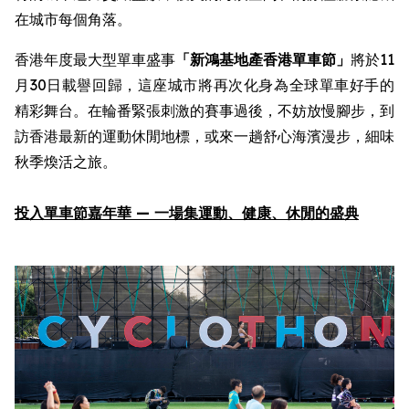
在城市每個角落。
香港年度最大型單車盛事
「新鴻基地產
香港單車節
」
將於11
月30日載譽回歸，這座城市將再次化身為全球單車好手的
精彩舞台。在輪番緊張刺激的賽事過後，不妨放慢腳步，到
訪香港最新的運動休閒地標，或來一趟舒心海濱漫步，細味
秋季煥活之旅。
投入
單車節嘉年華
—
一場集
運動
、健康、休閒
的
盛
典