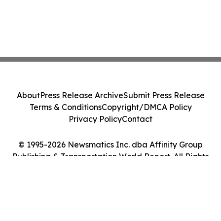
About
Press Release Archive
Submit Press Release
Terms & Conditions
Copyright/DMCA Policy
Privacy Policy
Contact
© 1995-2026 Newsmatics Inc. dba Affinity Group
Publishing & Transportation World Report. All Rights
Reserved.
Cookie Settings / Your Privacy Choices